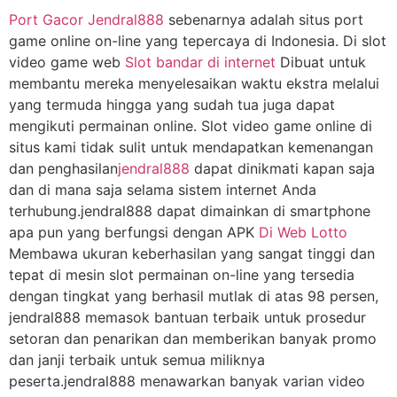
Port Gacor Jendral888
sebenarnya adalah situs port
game online on-line yang tepercaya di Indonesia. Di slot
video game web
Slot bandar di internet
Dibuat untuk
membantu mereka menyelesaikan waktu ekstra melalui
yang termuda hingga yang sudah tua juga dapat
mengikuti permainan online. Slot video game online di
situs kami tidak sulit untuk mendapatkan kemenangan
dan penghasilan
jendral888
dapat dinikmati kapan saja
dan di mana saja selama sistem internet Anda
terhubung.jendral888 dapat dimainkan di smartphone
apa pun yang berfungsi dengan APK
Di Web Lotto
Membawa ukuran keberhasilan yang sangat tinggi dan
tepat di mesin slot permainan on-line yang tersedia
dengan tingkat yang berhasil mutlak di atas 98 persen,
jendral888 memasok bantuan terbaik untuk prosedur
setoran dan penarikan dan memberikan banyak promo
dan janji terbaik untuk semua miliknya
peserta.jendral888 menawarkan banyak varian video