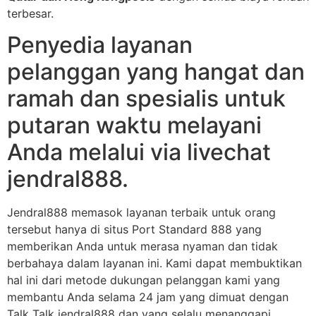
terbesar.
Penyedia layanan
pelanggan yang hangat dan
ramah dan spesialis untuk
putaran waktu melayani
Anda melalui via livechat
jendral888.
Jendral888 memasok layanan terbaik untuk orang
tersebut hanya di situs Port Standard 888 yang
memberikan Anda untuk merasa nyaman dan tidak
berbahaya dalam layanan ini. Kami dapat membuktikan
hal ini dari metode dukungan pelanggan kami yang
membantu Anda selama 24 jam yang dimuat dengan
Talk Talk jendral888 dan yang selalu menanggapi