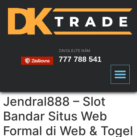
ZAVOLEJTE NÁM
777 788 541
Jendral888 – Slot
Bandar Situs Web
Formal di Web & Togel