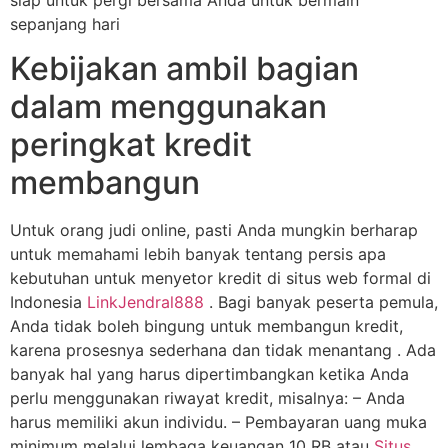
sepanjang hari
Kebijakan ambil bagian
dalam menggunakan
peringkat kredit
membangun
Untuk orang judi online, pasti Anda mungkin berharap
untuk memahami lebih banyak tentang persis apa
kebutuhan untuk menyetor kredit di situs web formal di
Indonesia
LinkJendral888
. Bagi banyak peserta pemula,
Anda tidak boleh bingung untuk membangun kredit,
karena prosesnya sederhana dan tidak menantang . Ada
banyak hal yang harus dipertimbangkan ketika Anda
perlu menggunakan riwayat kredit, misalnya: – Anda
harus memiliki akun individu. – Pembayaran uang muka
minimum melalui lembaga keuangan 10 RB atau
Situs