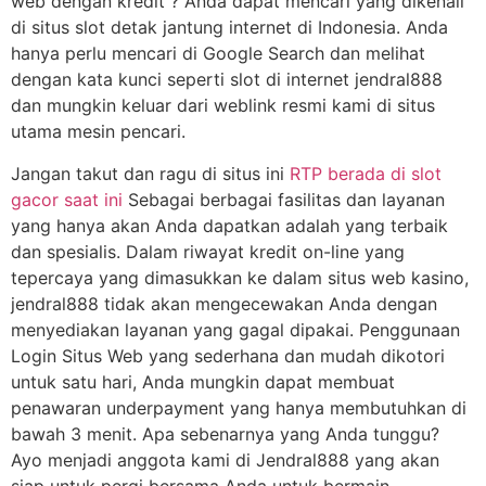
web dengan kredit ? Anda dapat mencari yang dikenali
di situs slot detak jantung internet di Indonesia. Anda
hanya perlu mencari di Google Search dan melihat
dengan kata kunci seperti slot di internet jendral888
dan mungkin keluar dari weblink resmi kami di situs
utama mesin pencari.
Jangan takut dan ragu di situs ini
RTP berada di slot
gacor saat ini
Sebagai berbagai fasilitas dan layanan
yang hanya akan Anda dapatkan adalah yang terbaik
dan spesialis. Dalam riwayat kredit on-line yang
tepercaya yang dimasukkan ke dalam situs web kasino,
jendral888 tidak akan mengecewakan Anda dengan
menyediakan layanan yang gagal dipakai. Penggunaan
Login Situs Web yang sederhana dan mudah dikotori
untuk satu hari, Anda mungkin dapat membuat
penawaran underpayment yang hanya membutuhkan di
bawah 3 menit. Apa sebenarnya yang Anda tunggu?
Ayo menjadi anggota kami di Jendral888 yang akan
siap untuk pergi bersama Anda untuk bermain