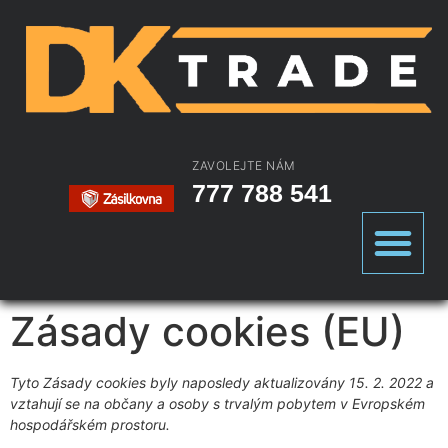
ZAVOLEJTE NÁM
777 788 541
Zásady cookies (EU)
Tyto Zásady cookies byly naposledy aktualizovány 15. 2. 2022 a
vztahují se na občany a osoby s trvalým pobytem v Evropském
hospodářském prostoru.