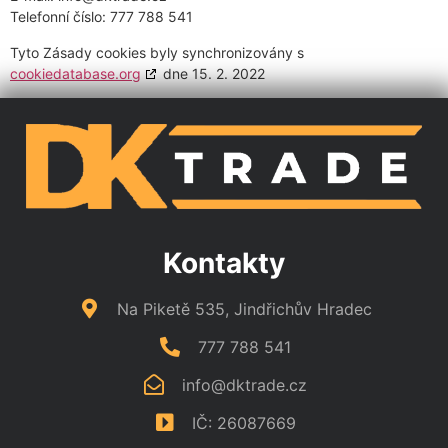
Telefonní číslo: 777 788 541
Tyto Zásady cookies byly synchronizovány s
cookiedatabase.org
dne 15. 2. 2022
Kontakty
Na Piketě 535, Jindřichův Hradec
777 788 541
info@dktrade.cz
IČ: 26087669